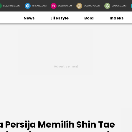
BOLATIMES.COM
HITEKNO.COM
DEWIKU.COM
MOBIMOTO.COM
GUIDEKU.COM
News
Lifestyle
Bola
Indeks
Persija Memilih Shin Tae