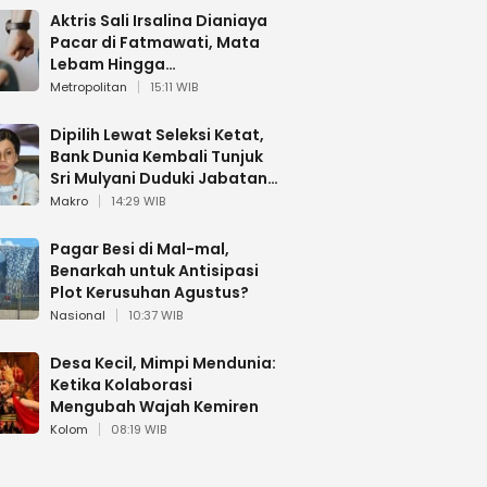
Aktris Sali Irsalina Dianiaya
Pacar di Fatmawati, Mata
Lebam Hingga
Diselamatkan Polantas
Metropolitan
15:11 WIB
Dipilih Lewat Seleksi Ketat,
Bank Dunia Kembali Tunjuk
Sri Mulyani Duduki Jabatan
Strategis
Makro
14:29 WIB
Pagar Besi di Mal-mal,
Benarkah untuk Antisipasi
Plot Kerusuhan Agustus?
Nasional
10:37 WIB
Desa Kecil, Mimpi Mendunia:
Ketika Kolaborasi
Mengubah Wajah Kemiren
Kolom
08:19 WIB