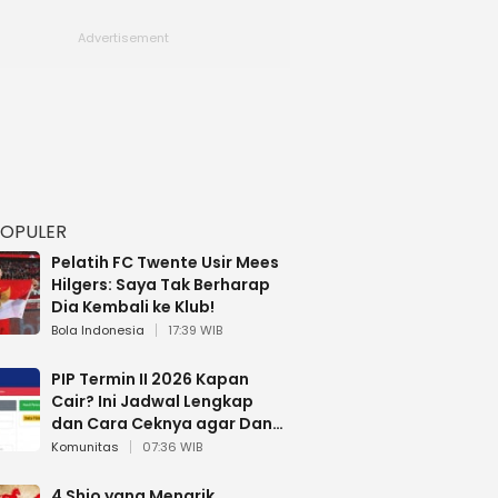
POPULER
Pelatih FC Twente Usir Mees
Hilgers: Saya Tak Berharap
Dia Kembali ke Klub!
Bola Indonesia
17:39 WIB
PIP Termin II 2026 Kapan
Cair? Ini Jadwal Lengkap
dan Cara Ceknya agar Dana
Tidak Hangus!
Komunitas
07:36 WIB
4 Shio yang Menarik