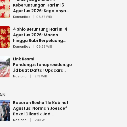
Keberuntungan Hari Ini 5
Agustus 2026: Segalanya
Berjalan Lancar
Komunitas
06:37 WIB
4 Shio Beruntung Hari Ini 4
Agustus 2026: Macan
hingga Babi Berpeluang
Dapat Kabar Baik
Komunitas
06:23 WIB
Link Resmi
Pandang.istanapresiden.go
.id buat Daftar Upacara
Bendera HUT RI di Istana
Nasional
12:13 WIB
Negara
HAN
Bocoran Reshuffle Kabinet
Agustus: Norman Joesoef
Bakal Dilantik Jadi
Wamenhan RI
Nasional
17:49 WIB