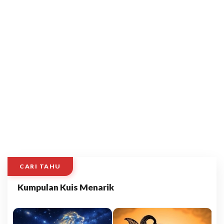
CARI TAHU
Kumpulan Kuis Menarik