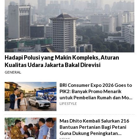
Hadapi Polusi yang Makin Kompleks, Aturan
Kualitas Udara Jakarta Bakal Direvisi
GENERAL
BRI Consumer Expo 2026 Goes to
PIK2: Banyak Promo Menarik
untuk Pembelian Rumah dan Mobil
Baru
LIFESTYLE
Mas Dhito Kembali Salurkan 216
Bantuan Pertanian Bagi Petani
Guna Dukung Peningkatan