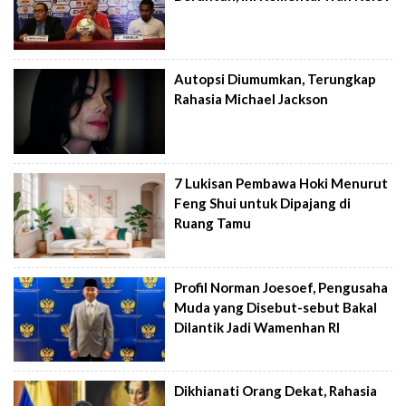
Autopsi Diumumkan, Terungkap
Rahasia Michael Jackson
7 Lukisan Pembawa Hoki Menurut
Feng Shui untuk Dipajang di
Ruang Tamu
Profil Norman Joesoef, Pengusaha
Muda yang Disebut-sebut Bakal
Dilantik Jadi Wamenhan RI
Dikhianati Orang Dekat, Rahasia