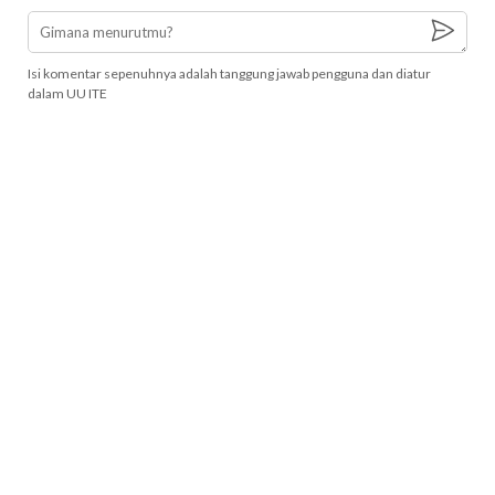
Isi komentar sepenuhnya adalah tanggung jawab pengguna dan diatur
dalam UU ITE