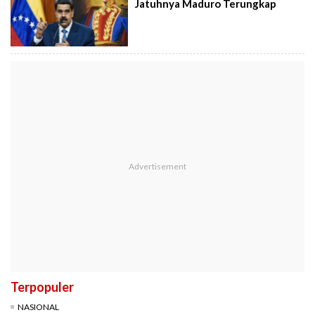
Jatuhnya Maduro Terungkap
Terpopuler
NASIONAL