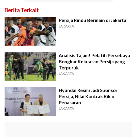
Berita Terkait
Persija Rindu Bermain di Jakarta
JAKARTA
Analisis Tajam! Pelatih Persebaya
Bongkar Kekuatan Persija yang
Terpuruk
JAKARTA
Hyundai Resmi Jadi Sponsor
Persija, Nilai Kontrak Bikin
Penasaran!
JAKARTA