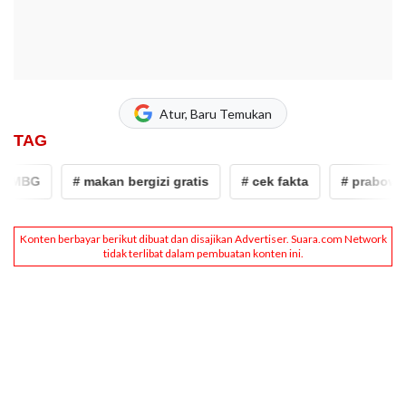
Atur, Baru Temukan
TAG
MBG
# makan bergizi gratis
# cek fakta
# prabowo su