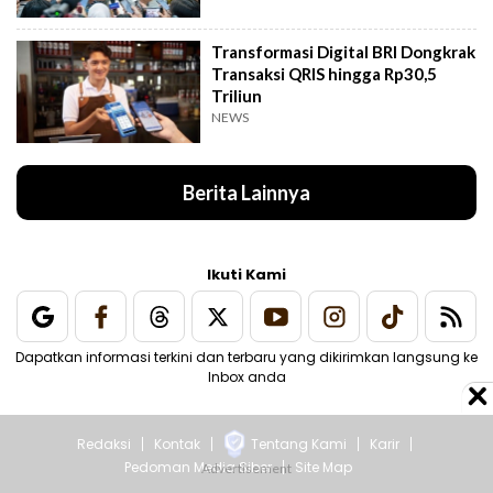
Transformasi Digital BRI Dongkrak
Transaksi QRIS hingga Rp30,5
Triliun
NEWS
Berita Lainnya
Ikuti Kami
Dapatkan informasi terkini dan terbaru yang dikirimkan langsung ke
Inbox anda
Redaksi
Kontak
Tentang Kami
Karir
Pedoman Media Siber
Site Map