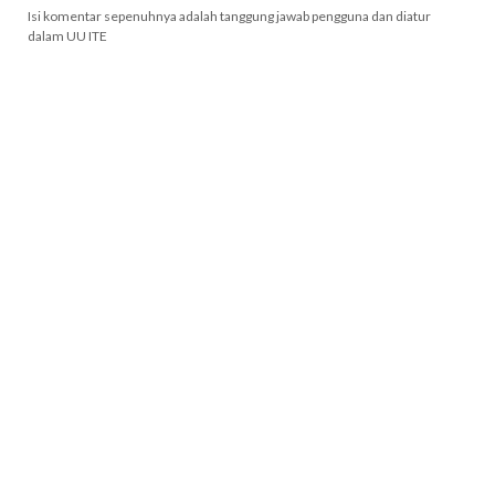
Isi komentar sepenuhnya adalah tanggung jawab pengguna dan diatur
dalam UU ITE