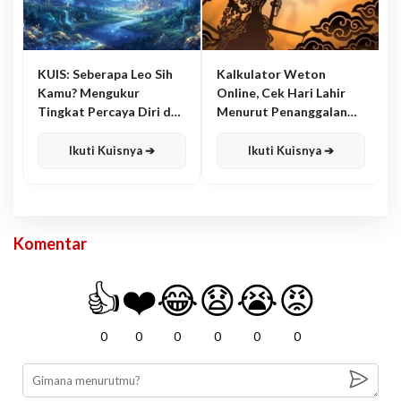
KUIS: Seberapa Leo Sih
Kalkulator Weton
Kamu? Mengukur
Online, Cek Hari Lahir
Tingkat Percaya Diri dan
Menurut Penanggalan
Karisma
Jawa
Ikuti Kuisnya ➔
Ikuti Kuisnya ➔
Komentar
👍
❤️
😂
😧
😭
😡
0
0
0
0
0
0