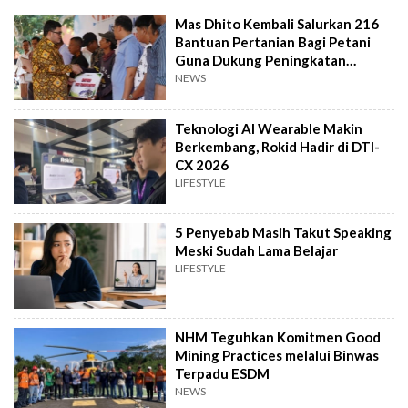
Mas Dhito Kembali Salurkan 216
Bantuan Pertanian Bagi Petani
Guna Dukung Peningkatan
Produksi
NEWS
Teknologi AI Wearable Makin
Berkembang, Rokid Hadir di DTI-
CX 2026
LIFESTYLE
5 Penyebab Masih Takut Speaking
Meski Sudah Lama Belajar
LIFESTYLE
NHM Teguhkan Komitmen Good
Mining Practices melalui Binwas
Terpadu ESDM
NEWS