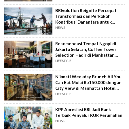
BRIvolution Reignite Percepat
Transformasi dan Perkokoh
Kontribusi Danantara untuk
Ekonomi Nasional
NEWS
Rekomendasi Tempat Ngopi di
Jakarta Selatan, Coffee Tower
Selection Hadir di Manhattan
Hotel Jakarta
LIFESTYLE
Nikmati Weekday Brunch All You
Can Eat Mulai Rp150.000 dengan
City View di Manhattan Hotel
Jakarta
LIFESTYLE
KPP Apresiasi BRI, Jadi Bank
Terbaik Penyalur KUR Perumahan
NEWS