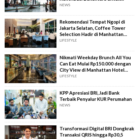
Ekonomi Nasional
NEWS
Rekomendasi Tempat Ngopi di
Jakarta Selatan, Coffee Tower
Selection Hadir di Manhattan
Hotel Jakarta
LIFESTYLE
Nikmati Weekday Brunch All You
Can Eat Mulai Rp150.000 dengan
City View di Manhattan Hotel
Jakarta
LIFESTYLE
KPP Apresiasi BRI, Jadi Bank
Terbaik Penyalur KUR Perumahan
NEWS
Transformasi Digital BRI Dongkrak
Transaksi QRIS hingga Rp30,5