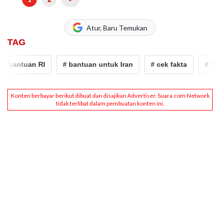
Atur, Baru Temukan
TAG
 bantuan RI
# bantuan untuk Iran
# cek fakta
# Iran