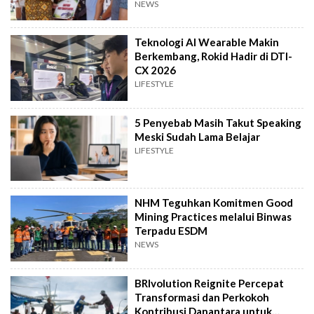
Produksi
NEWS
Teknologi AI Wearable Makin
Berkembang, Rokid Hadir di DTI-
CX 2026
LIFESTYLE
5 Penyebab Masih Takut Speaking
Meski Sudah Lama Belajar
LIFESTYLE
NHM Teguhkan Komitmen Good
Mining Practices melalui Binwas
Terpadu ESDM
NEWS
BRIvolution Reignite Percepat
Transformasi dan Perkokoh
Kontribusi Danantara untuk