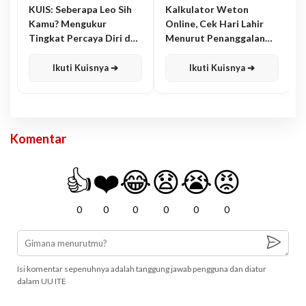
KUIS: Seberapa Leo Sih
Kalkulator Weton
Kamu? Mengukur
Online, Cek Hari Lahir
Tingkat Percaya Diri dan
Menurut Penanggalan
Karisma
Jawa
Ikuti Kuisnya ➔
Ikuti Kuisnya ➔
Komentar
👍
❤️
😂
😧
😭
😡
0
0
0
0
0
0
Isi komentar sepenuhnya adalah tanggung jawab pengguna dan diatur
dalam UU ITE