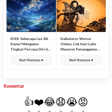
KUIS: Seberapa Leo Sih
Kalkulator Weton
Kamu? Mengukur
Online, Cek Hari Lahir
Tingkat Percaya Diri dan
Menurut Penanggalan
Karisma
Jawa
Ikuti Kuisnya ➔
Ikuti Kuisnya ➔
Komentar
👍
❤️
😂
😧
😭
😡
0
0
0
0
0
0