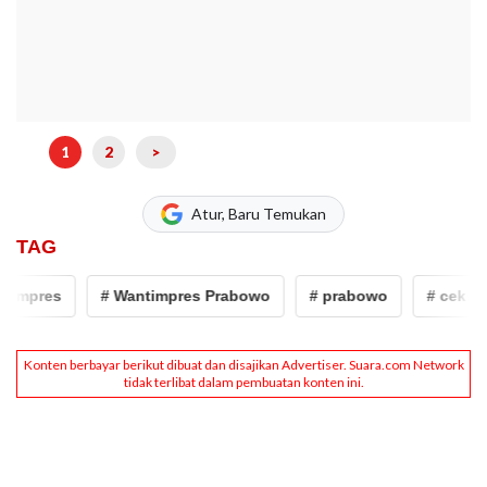
1
2
>
Atur, Baru Temukan
TAG
pres
# Wantimpres Prabowo
# prabowo
# cek fakta