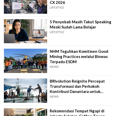
CX 2026
LIFESTYLE
5 Penyebab Masih Takut Speaking
Meski Sudah Lama Belajar
LIFESTYLE
NHM Teguhkan Komitmen Good
Mining Practices melalui Binwas
Terpadu ESDM
NEWS
BRIvolution Reignite Percepat
Transformasi dan Perkokoh
Kontribusi Danantara untuk
Ekonomi Nasional
NEWS
Rekomendasi Tempat Ngopi di
Jakarta Selatan, Coffee Tower