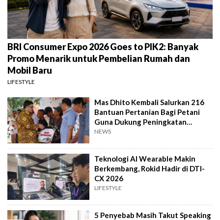
BRI Consumer Expo 2026 Goes to PIK2: Banyak
Promo Menarik untuk Pembelian Rumah dan
Mobil Baru
LIFESTYLE
Mas Dhito Kembali Salurkan 216
Bantuan Pertanian Bagi Petani
Guna Dukung Peningkatan
Produksi
NEWS
Teknologi AI Wearable Makin
Berkembang, Rokid Hadir di DTI-
CX 2026
LIFESTYLE
5 Penyebab Masih Takut Speaking