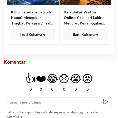
KUIS: Seberapa Leo Sih
Kalkulator Weton
Kamu? Mengukur
Online, Cek Hari Lahir
Tingkat Percaya Diri dan
Menurut Penanggalan
Karisma
Jawa
Ikuti Kuisnya ➔
Ikuti Kuisnya ➔
Komentar
👍
❤️
😂
😧
😭
😡
0
0
0
0
0
0
Isi komentar sepenuhnya adalah tanggung jawab pengguna dan diatur
dalam UU ITE