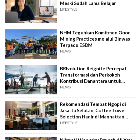
Meski Sudah Lama Belajar
LIFESTYLE
NHM Teguhkan Komitmen Good
Mining Practices melalui Binwas
Terpadu ESDM
NEWS
BRIvolution Reignite Percepat
Transformasi dan Perkokoh
Kontribusi Danantara untuk
Ekonomi Nasional
NEWS
Rekomendasi Tempat Ngopi di
Jakarta Selatan, Coffee Tower
Selection Hadir di Manhattan
Hotel Jakarta
LIFESTYLE
Nikmati Weekday Brunch All You