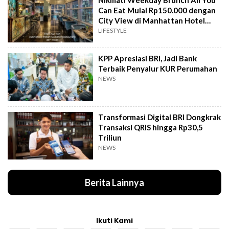
Can Eat Mulai Rp150.000 dengan
City View di Manhattan Hotel
Jakarta
LIFESTYLE
KPP Apresiasi BRI, Jadi Bank
Terbaik Penyalur KUR Perumahan
NEWS
Transformasi Digital BRI Dongkrak
Transaksi QRIS hingga Rp30,5
Triliun
NEWS
Berita Lainnya
Ikuti Kami