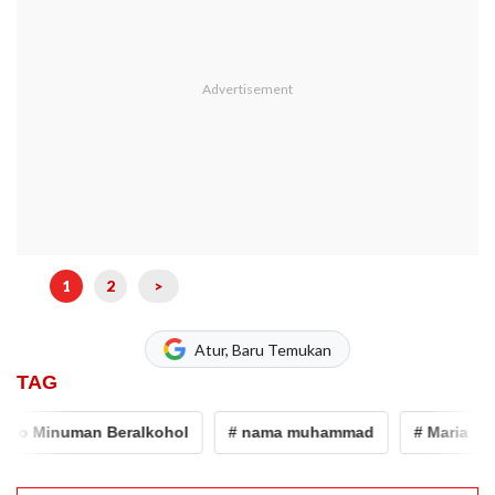
1
2
>
Atur, Baru Temukan
TAG
 Minuman Beralkohol
# nama muhammad
# Maria
#