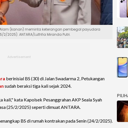
 Alam (kanan) meminta keterangan pembegal payudara
5/2/2025). ANTARA/Luthfia Miranda Putri.
ara
berinisial BS (30) di Jalan Swadarma 2, Petukangan
an
sudah beraksi tiga kali sejak 2024.
PILI
ga kali," kata Kapolsek Pesanggrahan AKP Seala Syah
lasa (25/2/2025) seperti dimuat ANTARA.
menangkap BS di rumah kontrakan pada Senin (24/2/2025).