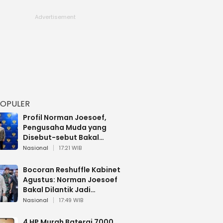
POPULER
Profil Norman Joesoef,
Pengusaha Muda yang
Disebut-sebut Bakal
Dilantik Jadi Wamenhan RI
Nasional
17:21 WIB
Bocoran Reshuffle Kabinet
Agustus: Norman Joesoef
Bakal Dilantik Jadi
Wamenhan RI
Nasional
17:49 WIB
4 HP Murah Baterai 7000