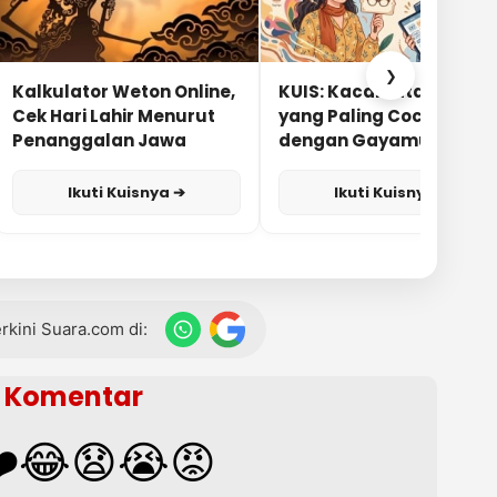
❯
Kalkulator Weton Online,
KUIS: Kacamata Apa
Cek Hari Lahir Menurut
yang Paling Cocok
Penanggalan Jawa
dengan Gayamu?
Ikuti Kuisnya ➔
Ikuti Kuisnya ➔
terkini Suara.com di:
Komentar
️
😂
😧
😭
😡