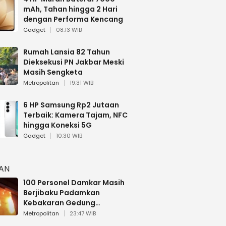
mAh, Tahan hingga 2 Hari
dengan Performa Kencang
Gadget
08:13 WIB
Rumah Lansia 82 Tahun
Dieksekusi PN Jakbar Meski
Masih Sengketa
Metropolitan
19:31 WIB
6 HP Samsung Rp2 Jutaan
Terbaik: Kamera Tajam, NFC
hingga Koneksi 5G
Gadget
10:30 WIB
HAN
100 Personel Damkar Masih
Berjibaku Padamkan
Kebakaran Gedung
Bapenda DKI
Metropolitan
23:47 WIB