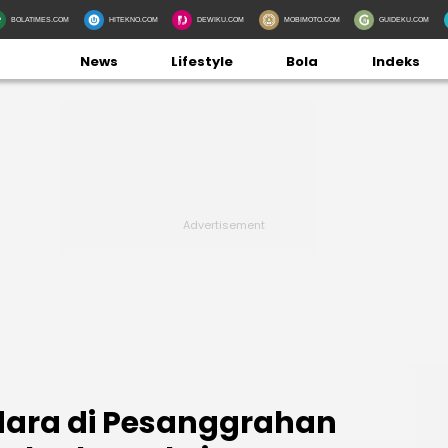
BOLATIMES.COM
HITEKNO.COM
DEWIKU.COM
MOBIMOTO.COM
GUIDEKU.COM
News
Lifestyle
Bola
Indeks
ara di Pesanggrahan