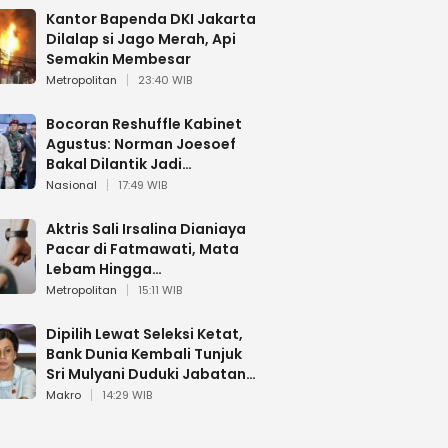
Kantor Bapenda DKI Jakarta
Dilalap si Jago Merah, Api
Semakin Membesar
Metropolitan
23:40 WIB
Bocoran Reshuffle Kabinet
Agustus: Norman Joesoef
Bakal Dilantik Jadi
Wamenhan RI
Nasional
17:49 WIB
Aktris Sali Irsalina Dianiaya
Pacar di Fatmawati, Mata
Lebam Hingga
Diselamatkan Polantas
Metropolitan
15:11 WIB
Dipilih Lewat Seleksi Ketat,
Bank Dunia Kembali Tunjuk
Sri Mulyani Duduki Jabatan
Strategis
Makro
14:29 WIB