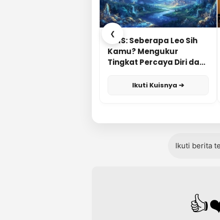
❮
KUIS: Seberapa Leo Sih
Kamu? Mengukur
Tingkat Percaya Diri dan
Karisma
Ikuti Kuisnya ➔
Ikuti berita 
👍
❤