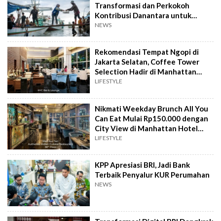
Transformasi dan Perkokoh
Kontribusi Danantara untuk
Ekonomi Nasional
NEWS
Rekomendasi Tempat Ngopi di
Jakarta Selatan, Coffee Tower
Selection Hadir di Manhattan
Hotel Jakarta
LIFESTYLE
Nikmati Weekday Brunch All You
Can Eat Mulai Rp150.000 dengan
City View di Manhattan Hotel
Jakarta
LIFESTYLE
KPP Apresiasi BRI, Jadi Bank
Terbaik Penyalur KUR Perumahan
NEWS