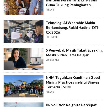
Bantuan Pertanian Bagi Petani
Guna Dukung Peningkatan
Produksi
NEWS
Teknologi AI Wearable Makin
Berkembang, Rokid Hadir di DTI-
CX 2026
LIFESTYLE
5 Penyebab Masih Takut Speaking
Meski Sudah Lama Belajar
LIFESTYLE
NHM Teguhkan Komitmen Good
Mining Practices melalui Binwas
Terpadu ESDM
NEWS
BRIvolution Reignite Percepat