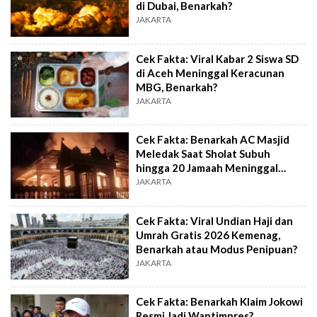
di Dubai, Benarkah?
JAKARTA
Cek Fakta: Viral Kabar 2 Siswa SD
di Aceh Meninggal Keracunan
MBG, Benarkah?
JAKARTA
Cek Fakta: Benarkah AC Masjid
Meledak Saat Sholat Subuh
hingga 20 Jamaah Meninggal
Dunia?
JAKARTA
Cek Fakta: Viral Undian Haji dan
Umrah Gratis 2026 Kemenag,
Benarkah atau Modus Penipuan?
JAKARTA
Cek Fakta: Benarkah Klaim Jokowi
Resmi Jadi Wantimpres?