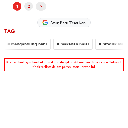
1
2
>
Atur, Baru Temukan
TAG
 mengandung babi
# makanan halal
# produk makanan