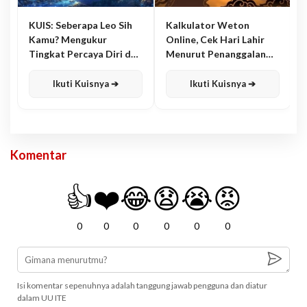
KUIS: Seberapa Leo Sih
Kalkulator Weton
Kamu? Mengukur
Online, Cek Hari Lahir
Tingkat Percaya Diri dan
Menurut Penanggalan
Karisma
Jawa
Ikuti Kuisnya ➔
Ikuti Kuisnya ➔
Komentar
👍
❤️
😂
😧
😭
😡
0
0
0
0
0
0
Isi komentar sepenuhnya adalah tanggung jawab pengguna dan diatur
dalam UU ITE