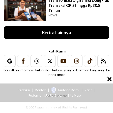
Transformasi Digital BRI Dongkrak
Transaksi QRIS hingga Rp30,5
Triliun
NEWS
Berita Lainnya
Ikuti Kami
Dapatkan informasi terkini dan terbaru yang dikirimkan langsung ke
Inbox anda
Redaksi
Kontak
Tentang Kami
Karir
Pedoman Media Siber
Site Map
© 2026 suara.com - All Rights Reserved.