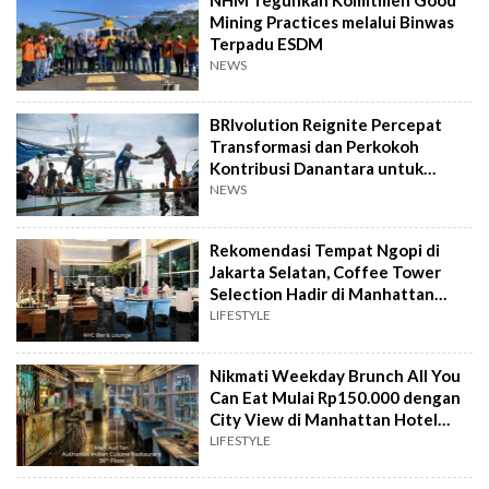
Mining Practices melalui Binwas
Terpadu ESDM
NEWS
BRIvolution Reignite Percepat
Transformasi dan Perkokoh
Kontribusi Danantara untuk
Ekonomi Nasional
NEWS
Rekomendasi Tempat Ngopi di
Jakarta Selatan, Coffee Tower
Selection Hadir di Manhattan
Hotel Jakarta
LIFESTYLE
Nikmati Weekday Brunch All You
Can Eat Mulai Rp150.000 dengan
City View di Manhattan Hotel
Jakarta
LIFESTYLE