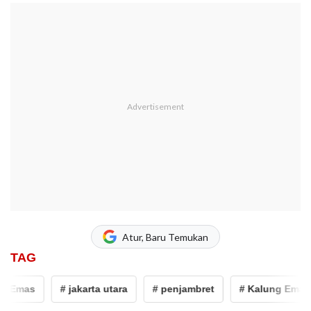
Atur, Baru Temukan
TAG
g Emas
# jakarta utara
# penjambret
# Kalung Emas