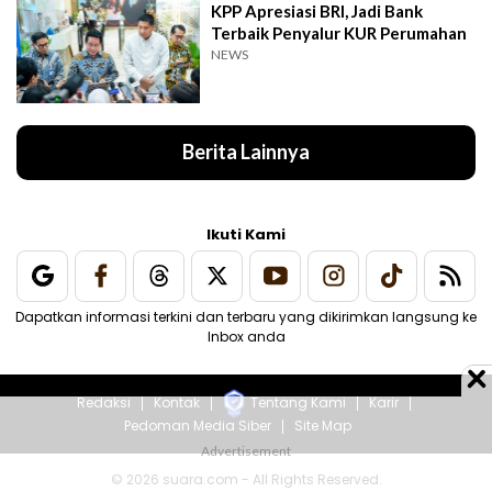
KPP Apresiasi BRI, Jadi Bank
Terbaik Penyalur KUR Perumahan
NEWS
Berita Lainnya
Ikuti Kami
Dapatkan informasi terkini dan terbaru yang dikirimkan langsung ke
Inbox anda
Redaksi
Kontak
Tentang Kami
Karir
Pedoman Media Siber
Site Map
© 2026 suara.com - All Rights Reserved.