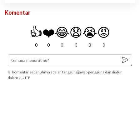
Komentar
👍
❤️
😂
😧
😭
😡
0
0
0
0
0
0
Isi komentar sepenuhnya adalah tanggung jawab pengguna dan diatur
dalam UU ITE