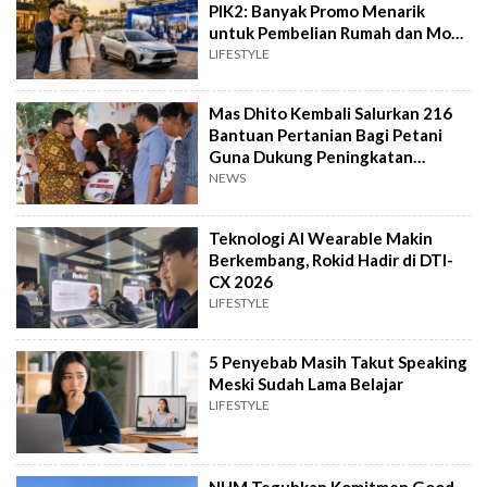
PIK2: Banyak Promo Menarik
untuk Pembelian Rumah dan Mobil
Baru
LIFESTYLE
Mas Dhito Kembali Salurkan 216
Bantuan Pertanian Bagi Petani
Guna Dukung Peningkatan
Produksi
NEWS
Teknologi AI Wearable Makin
Berkembang, Rokid Hadir di DTI-
CX 2026
LIFESTYLE
5 Penyebab Masih Takut Speaking
Meski Sudah Lama Belajar
LIFESTYLE
NHM Teguhkan Komitmen Good