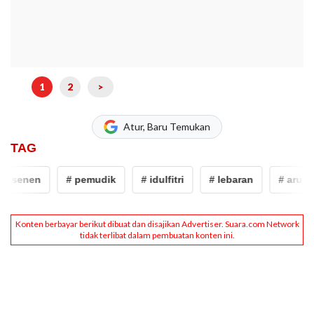
1
2
>
Atur, Baru Temukan
TAG
senen
# pemudik
# idulfitri
# lebaran
# arus mud