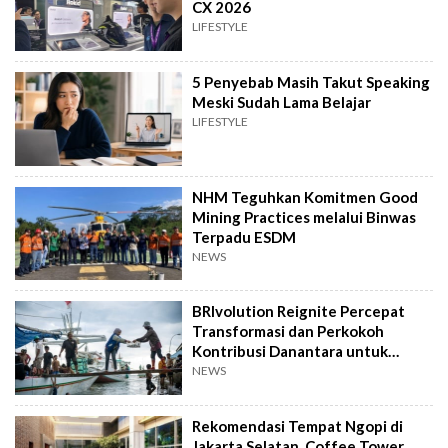
CX 2026
LIFESTYLE
5 Penyebab Masih Takut Speaking
Meski Sudah Lama Belajar
LIFESTYLE
NHM Teguhkan Komitmen Good
Mining Practices melalui Binwas
Terpadu ESDM
NEWS
BRIvolution Reignite Percepat
Transformasi dan Perkokoh
Kontribusi Danantara untuk
Ekonomi Nasional
NEWS
Rekomendasi Tempat Ngopi di
Jakarta Selatan, Coffee Tower