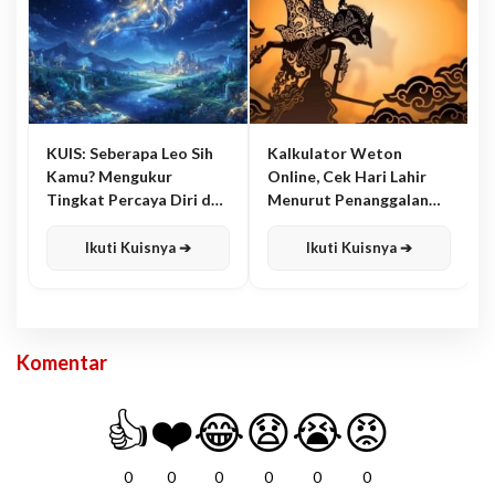
KUIS: Seberapa Leo Sih
Kalkulator Weton
Kamu? Mengukur
Online, Cek Hari Lahir
Tingkat Percaya Diri dan
Menurut Penanggalan
Karisma
Jawa
Ikuti Kuisnya ➔
Ikuti Kuisnya ➔
Komentar
👍
❤️
😂
😧
😭
😡
0
0
0
0
0
0