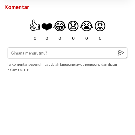
Komentar
👍
❤️
😂
😧
😭
😡
0
0
0
0
0
0
Isi komentar sepenuhnya adalah tanggung jawab pengguna dan diatur
dalam UU ITE