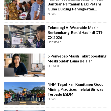
Bantuan Pertanian Bagi Petani
Guna Dukung Peningkatan
Produksi
NEWS
Teknologi AI Wearable Makin
Berkembang, Rokid Hadir di DTI-
CX 2026
LIFESTYLE
5 Penyebab Masih Takut Speaking
Meski Sudah Lama Belajar
LIFESTYLE
NHM Teguhkan Komitmen Good
Mining Practices melalui Binwas
Terpadu ESDM
NEWS