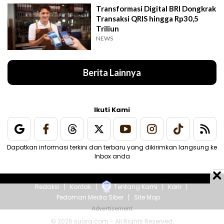
Transformasi Digital BRI Dongkrak
Transaksi QRIS hingga Rp30,5
Triliun
NEWS
Berita Lainnya
Ikuti Kami
Dapatkan informasi terkini dan terbaru yang dikirimkan langsung ke
Inbox anda
Redaksi
Kontak
Tentang Kami
Karir
Pedoman Media Siber
Site Map
© 2026 suara.com - All Rights Reserved.