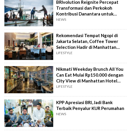
BRIvolution Reignite Percepat
Transformasi dan Perkokoh
Kontribusi Danantara untuk
Ekonomi Nasional
NEWS
Rekomendasi Tempat Ngopi di
Jakarta Selatan, Coffee Tower
Selection Hadir di Manhattan
Hotel Jakarta
LIFESTYLE
Nikmati Weekday Brunch All You
Can Eat Mulai Rp150.000 dengan
City View di Manhattan Hotel
Jakarta
LIFESTYLE
KPP Apresiasi BRI, Jadi Bank
Terbaik Penyalur KUR Perumahan
NEWS