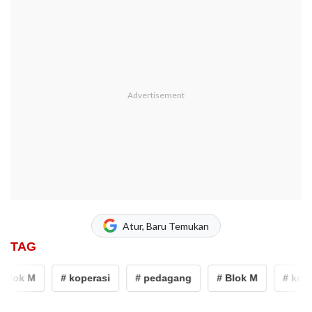
Atur, Baru Temukan
TAG
Blok M
# koperasi
# pedagang
# Blok M
# koper