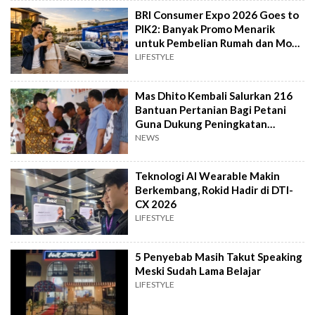
BRI Consumer Expo 2026 Goes to
PIK2: Banyak Promo Menarik
untuk Pembelian Rumah dan Mobil
Baru
LIFESTYLE
Mas Dhito Kembali Salurkan 216
Bantuan Pertanian Bagi Petani
Guna Dukung Peningkatan
Produksi
NEWS
Teknologi AI Wearable Makin
Berkembang, Rokid Hadir di DTI-
CX 2026
LIFESTYLE
5 Penyebab Masih Takut Speaking
Meski Sudah Lama Belajar
LIFESTYLE