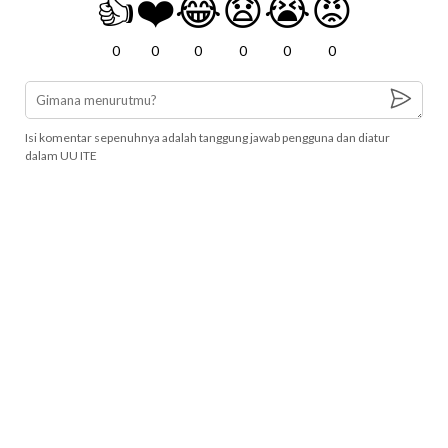
👍
❤️
😂
😧
😭
😡
0
0
0
0
0
0
Isi komentar sepenuhnya adalah tanggung jawab pengguna dan diatur
dalam UU ITE