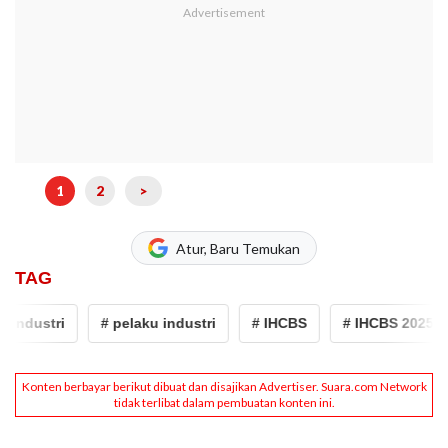
1
2
>
Atur, Baru Temukan
TAG
industri
# pelaku industri
# IHCBS
# IHCBS 2025