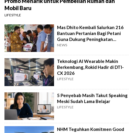
Promo Menarik untuk Pembelian Rumah dan
Mobil Baru
LIFESTYLE
Mas Dhito Kembali Salurkan 216
Bantuan Pertanian Bagi Petani
Guna Dukung Peningkatan
Produksi
NEWS
Teknologi AI Wearable Makin
Berkembang, Rokid Hadir di DTI-
CX 2026
LIFESTYLE
5 Penyebab Masih Takut Speaking
Meski Sudah Lama Belajar
LIFESTYLE
NHM Teguhkan Komitmen Good