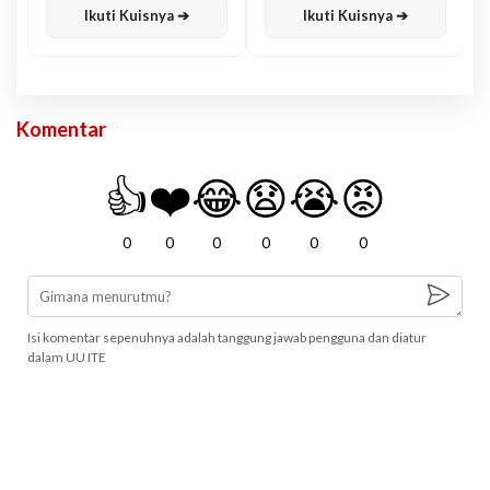
Ikuti Kuisnya ➔
Ikuti Kuisnya ➔
Komentar
👍
❤️
😂
😧
😭
😡
0
0
0
0
0
0
Isi komentar sepenuhnya adalah tanggung jawab pengguna dan diatur
dalam UU ITE