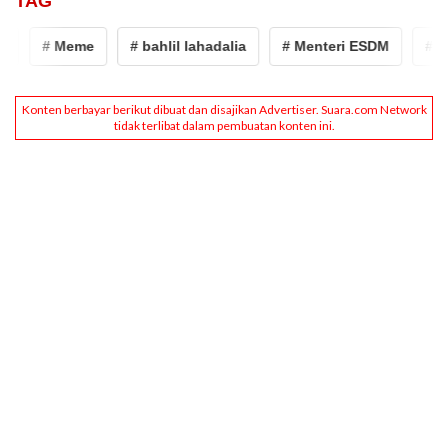
TAG
# Meme
# bahlil lahadalia
# Menteri ESDM
# mab