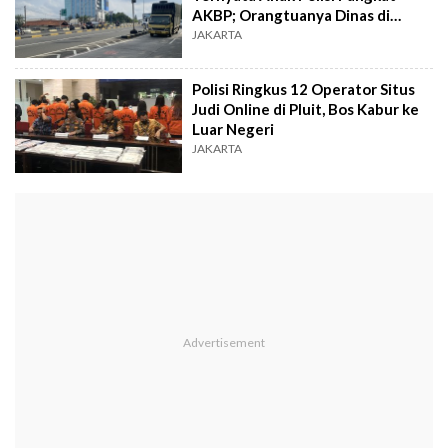
AKBP; Orangtuanya Dinas di
Mabes Polri
JAKARTA
Polisi Ringkus 12 Operator Situs
Judi Online di Pluit, Bos Kabur ke
Luar Negeri
JAKARTA