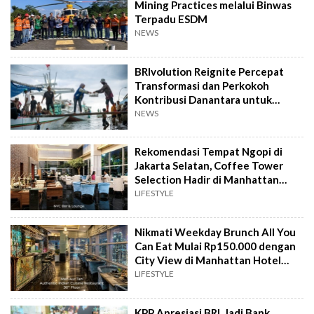
Mining Practices melalui Binwas
Terpadu ESDM
NEWS
BRIvolution Reignite Percepat
Transformasi dan Perkokoh
Kontribusi Danantara untuk
Ekonomi Nasional
NEWS
Rekomendasi Tempat Ngopi di
Jakarta Selatan, Coffee Tower
Selection Hadir di Manhattan
Hotel Jakarta
LIFESTYLE
Nikmati Weekday Brunch All You
Can Eat Mulai Rp150.000 dengan
City View di Manhattan Hotel
Jakarta
LIFESTYLE
KPP Apresiasi BRI, Jadi Bank