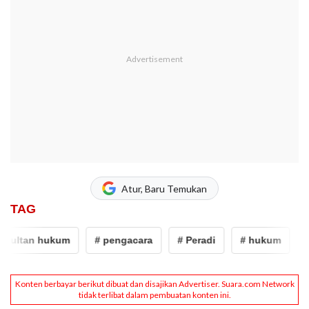
Atur, Baru Temukan
TAG
sultan hukum
# pengacara
# Peradi
# hukum
# 