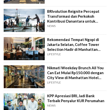
BRIvolution Reignite Percepat
Transformasi dan Perkokoh
Kontribusi Danantara untuk
Ekonomi Nasional
NEWS
Rekomendasi Tempat Ngopi di
Jakarta Selatan, Coffee Tower
Selection Hadir di Manhattan
Hotel Jakarta
LIFESTYLE
Nikmati Weekday Brunch All You
Can Eat Mulai Rp150.000 dengan
City View di Manhattan Hotel
Jakarta
LIFESTYLE
KPP Apresiasi BRI, Jadi Bank
Terbaik Penyalur KUR Perumahan
NEWS