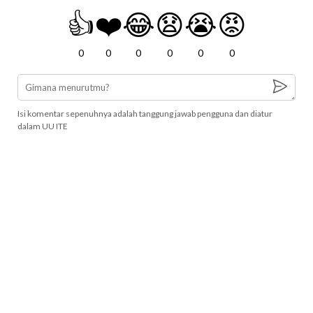
👍
❤️
😂
😧
😭
😡
0
0
0
0
0
0
Isi komentar sepenuhnya adalah tanggung jawab pengguna dan diatur
dalam UU ITE