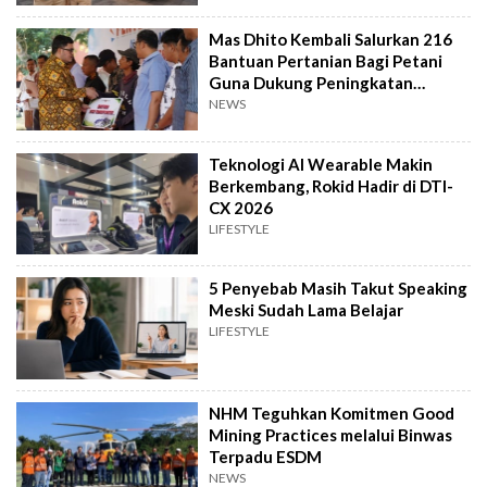
Mas Dhito Kembali Salurkan 216
Bantuan Pertanian Bagi Petani
Guna Dukung Peningkatan
Produksi
NEWS
Teknologi AI Wearable Makin
Berkembang, Rokid Hadir di DTI-
CX 2026
LIFESTYLE
5 Penyebab Masih Takut Speaking
Meski Sudah Lama Belajar
LIFESTYLE
NHM Teguhkan Komitmen Good
Mining Practices melalui Binwas
Terpadu ESDM
NEWS