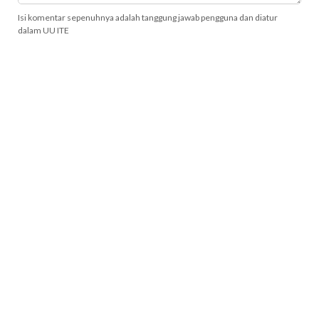
Isi komentar sepenuhnya adalah tanggung jawab pengguna dan diatur
dalam UU ITE