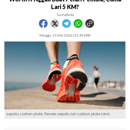
Lari 5 KM?
Tasmalinda
Minggu, 31 Mei 2026 | 23:45 WIB
sepatu carbon plate. Review sepatu lari carbon plate lokal.