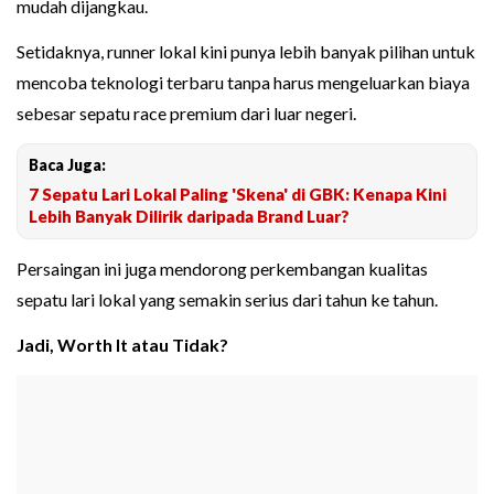
mudah dijangkau.
Setidaknya, runner lokal kini punya lebih banyak pilihan untuk
mencoba teknologi terbaru tanpa harus mengeluarkan biaya
sebesar sepatu race premium dari luar negeri.
Baca Juga:
7 Sepatu Lari Lokal Paling 'Skena' di GBK: Kenapa Kini
Lebih Banyak Dilirik daripada Brand Luar?
Persaingan ini juga mendorong perkembangan kualitas
sepatu lari lokal yang semakin serius dari tahun ke tahun.
Jadi, Worth It atau Tidak?