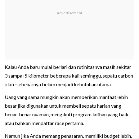
Kalau Anda baru mulai berlari dan rutinitasnya masih sekitar
3 sampai 5 kilometer beberapa kali seminggu, sepatu carbon
plate sebenarnya belum menjadi kebutuhan utama.
Uang yang sama mungkin akan memberikan manfaat lebih
besar jika digunakan untuk membeli sepatu harian yang
benar-benar nyaman, mengikuti program latihan yang baik,
atau bahkan mendaftar race pertama.
Namun jika Anda memang penasaran, memiliki budget lebih,