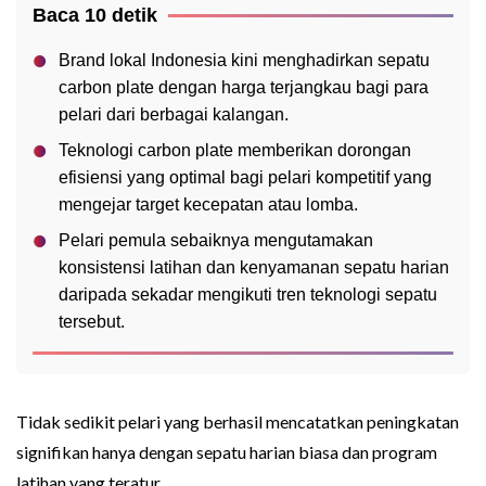
Baca 10 detik
Brand lokal Indonesia kini menghadirkan sepatu
carbon plate dengan harga terjangkau bagi para
pelari dari berbagai kalangan.
Teknologi carbon plate memberikan dorongan
efisiensi yang optimal bagi pelari kompetitif yang
mengejar target kecepatan atau lomba.
Pelari pemula sebaiknya mengutamakan
konsistensi latihan dan kenyamanan sepatu harian
daripada sekadar mengikuti tren teknologi sepatu
tersebut.
Tidak sedikit pelari yang berhasil mencatatkan peningkatan
signifikan hanya dengan sepatu harian biasa dan program
latihan yang teratur.