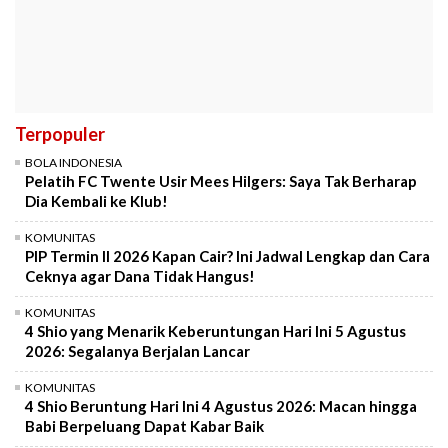
Terpopuler
BOLA INDONESIA
Pelatih FC Twente Usir Mees Hilgers: Saya Tak Berharap
Dia Kembali ke Klub!
KOMUNITAS
PIP Termin II 2026 Kapan Cair? Ini Jadwal Lengkap dan Cara
Ceknya agar Dana Tidak Hangus!
KOMUNITAS
4 Shio yang Menarik Keberuntungan Hari Ini 5 Agustus
2026: Segalanya Berjalan Lancar
KOMUNITAS
4 Shio Beruntung Hari Ini 4 Agustus 2026: Macan hingga
Babi Berpeluang Dapat Kabar Baik