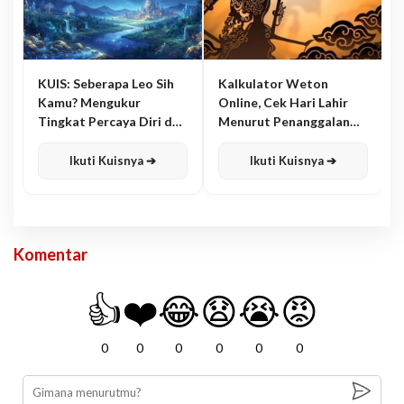
KUIS: Seberapa Leo Sih
Kalkulator Weton
Kamu? Mengukur
Online, Cek Hari Lahir
Tingkat Percaya Diri dan
Menurut Penanggalan
Karisma
Jawa
Ikuti Kuisnya ➔
Ikuti Kuisnya ➔
Komentar
👍
❤️
😂
😧
😭
😡
0
0
0
0
0
0