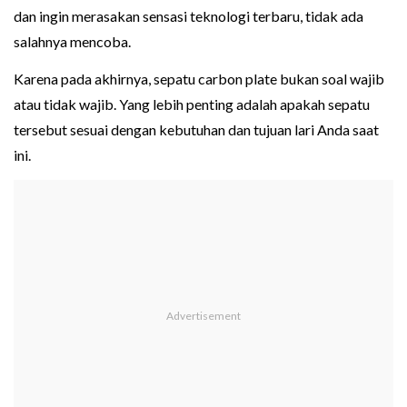
dan ingin merasakan sensasi teknologi terbaru, tidak ada
salahnya mencoba.
Karena pada akhirnya, sepatu carbon plate bukan soal wajib
atau tidak wajib. Yang lebih penting adalah apakah sepatu
tersebut sesuai dengan kebutuhan dan tujuan lari Anda saat
ini.