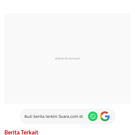
Ikuti berita terkini Suara.com di:
Berita Terkait