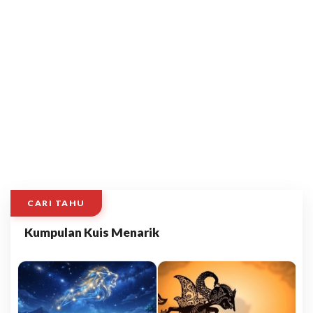
CARI TAHU
Kumpulan Kuis Menarik