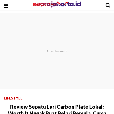
LIFESTYLE
Review Sepatu Lari Carbon Plate Lokal:
Worth It Nggak Buat Pelari Pemula, Cuma