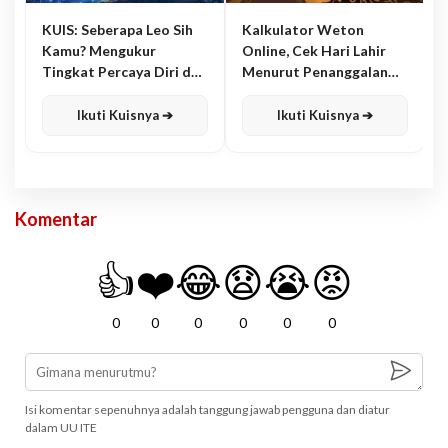
KUIS: Seberapa Leo Sih
Kalkulator Weton
Kamu? Mengukur
Online, Cek Hari Lahir
Tingkat Percaya Diri dan
Menurut Penanggalan
Karisma
Jawa
Ikuti Kuisnya ➔
Ikuti Kuisnya ➔
Komentar
👍
❤️
😂
😧
😭
😡
0
0
0
0
0
0
Isi komentar sepenuhnya adalah tanggung jawab pengguna dan diatur
dalam UU ITE