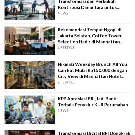
Transformasi dan Perkokoh
Kontribusi Danantara untuk
Ekonomi Nasional
NEWS
Rekomendasi Tempat Ngopi di
Jakarta Selatan, Coffee Tower
Selection Hadir di Manhattan
Hotel Jakarta
LIFESTYLE
Nikmati Weekday Brunch All You
Can Eat Mulai Rp150.000 dengan
City View di Manhattan Hotel
Jakarta
LIFESTYLE
KPP Apresiasi BRI, Jadi Bank
Terbaik Penyalur KUR Perumahan
NEWS
Transformasi Digital BRI Dongkrak