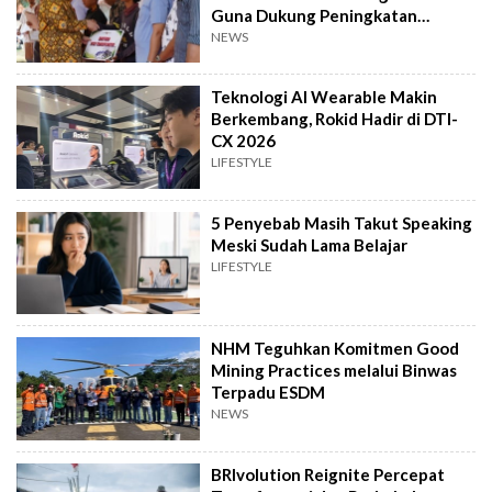
Guna Dukung Peningkatan
Produksi
NEWS
Teknologi AI Wearable Makin
Berkembang, Rokid Hadir di DTI-
CX 2026
LIFESTYLE
5 Penyebab Masih Takut Speaking
Meski Sudah Lama Belajar
LIFESTYLE
NHM Teguhkan Komitmen Good
Mining Practices melalui Binwas
Terpadu ESDM
NEWS
BRIvolution Reignite Percepat