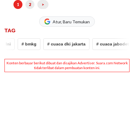
1
2
>
Atur, Baru Temukan
TAG
ni
# bmkg
# cuaca dki jakarta
# cuaca jabodetabek