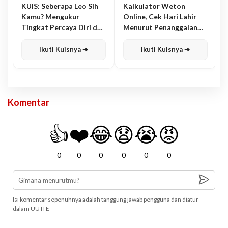
KUIS: Seberapa Leo Sih
Kalkulator Weton
Kamu? Mengukur
Online, Cek Hari Lahir
Tingkat Percaya Diri dan
Menurut Penanggalan
Karisma
Jawa
Ikuti Kuisnya ➔
Ikuti Kuisnya ➔
Komentar
👍
❤️
😂
😧
😭
😡
0
0
0
0
0
0
Isi komentar sepenuhnya adalah tanggung jawab pengguna dan diatur
dalam UU ITE