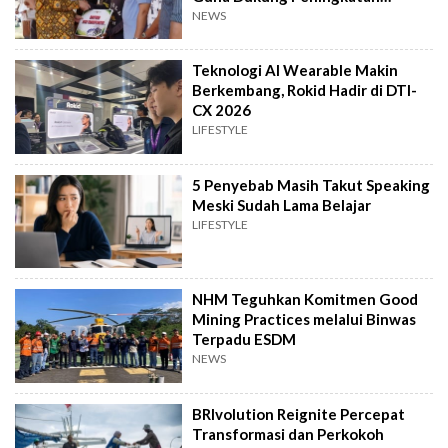
Produksi
NEWS
Teknologi AI Wearable Makin
Berkembang, Rokid Hadir di DTI-
CX 2026
LIFESTYLE
5 Penyebab Masih Takut Speaking
Meski Sudah Lama Belajar
LIFESTYLE
NHM Teguhkan Komitmen Good
Mining Practices melalui Binwas
Terpadu ESDM
NEWS
BRIvolution Reignite Percepat
Transformasi dan Perkokoh