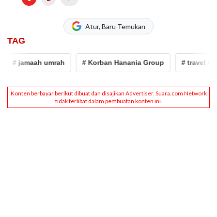
Atur, Baru Temukan
TAG
# jamaah umrah
# Korban Hanania Group
# travel umrah