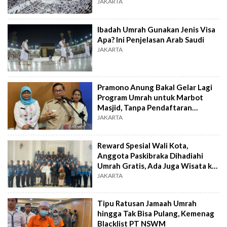
JAKARTA
Ibadah Umrah Gunakan Jenis Visa
Apa? Ini Penjelasan Arab Saudi
JAKARTA
Pramono Anung Bakal Gelar Lagi
Program Umrah untuk Marbot
Masjid, Tanpa Pendaftaran
Terbuka
JAKARTA
Reward Spesial Wali Kota,
Anggota Paskibraka Dihadiahi
Umrah Gratis, Ada Juga Wisata ke
Yerusalem
JAKARTA
Tipu Ratusan Jamaah Umrah
hingga Tak Bisa Pulang, Kemenag
Blacklist PT NSWM