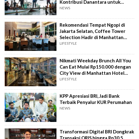
Kontribusi Danantara untuk
Ekonomi Nasional
NEWS
Rekomendasi Tempat Ngopi di
Jakarta Selatan, Coffee Tower
Selection Hadir di Manhattan
Hotel Jakarta
LIFESTYLE
Nikmati Weekday Brunch All You
Can Eat Mulai Rp150.000 dengan
City View di Manhattan Hotel
Jakarta
LIFESTYLE
KPP Apresiasi BRI, Jadi Bank
Terbaik Penyalur KUR Perumahan
NEWS
Transformasi Digital BRI Dongkrak
Transaksi QRIS hingga Rp30,5