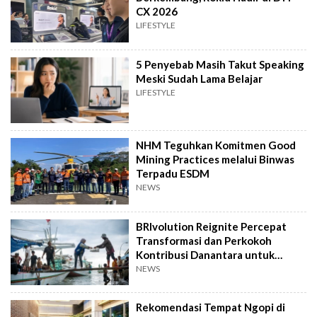
CX 2026
LIFESTYLE
5 Penyebab Masih Takut Speaking
Meski Sudah Lama Belajar
LIFESTYLE
NHM Teguhkan Komitmen Good
Mining Practices melalui Binwas
Terpadu ESDM
NEWS
BRIvolution Reignite Percepat
Transformasi dan Perkokoh
Kontribusi Danantara untuk
Ekonomi Nasional
NEWS
Rekomendasi Tempat Ngopi di