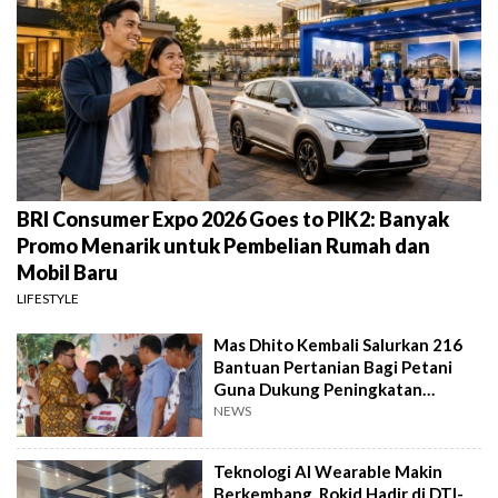
BRI Consumer Expo 2026 Goes to PIK2: Banyak
Promo Menarik untuk Pembelian Rumah dan
Mobil Baru
LIFESTYLE
Mas Dhito Kembali Salurkan 216
Bantuan Pertanian Bagi Petani
Guna Dukung Peningkatan
Produksi
NEWS
Teknologi AI Wearable Makin
Berkembang, Rokid Hadir di DTI-