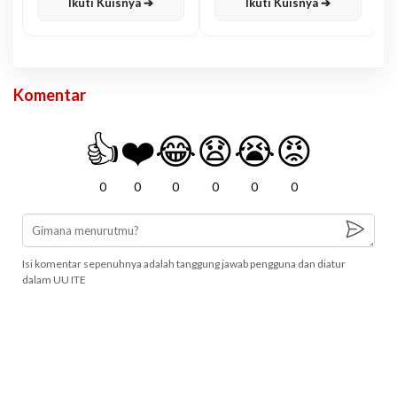
Ikuti Kuisnya ➔
Ikuti Kuisnya ➔
Komentar
👍
❤️
😂
😧
😭
😡
0
0
0
0
0
0
Isi komentar sepenuhnya adalah tanggung jawab pengguna dan diatur
dalam UU ITE