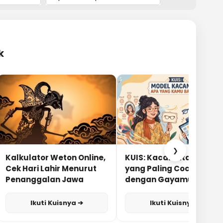
k
❯
Kalkulator Weton Online,
KUIS: Kacamata Apa
Cek Hari Lahir Menurut
yang Paling Cocok
Penanggalan Jawa
dengan Gayamu?
Ikuti Kuisnya ➔
Ikuti Kuisnya ➔