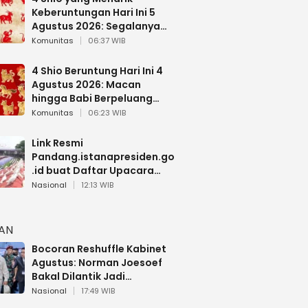
Keberuntungan Hari Ini 5
Agustus 2026: Segalanya
Berjalan Lancar
Komunitas
06:37 WIB
4 Shio Beruntung Hari Ini 4
Agustus 2026: Macan
hingga Babi Berpeluang
Dapat Kabar Baik
Komunitas
06:23 WIB
Link Resmi
Pandang.istanapresiden.go
.id buat Daftar Upacara
Bendera HUT RI di Istana
Nasional
12:13 WIB
Negara
HAN
Bocoran Reshuffle Kabinet
Agustus: Norman Joesoef
Bakal Dilantik Jadi
Wamenhan RI
Nasional
17:49 WIB