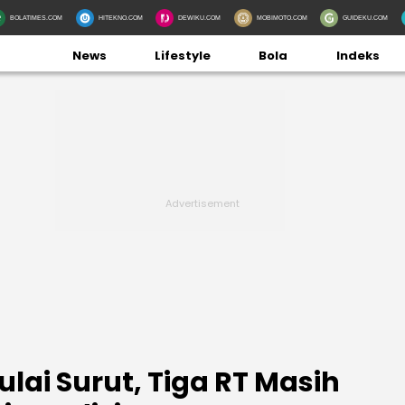
BOLATIMES.COM
HITEKNO.COM
DEWIKU.COM
MOBIMOTO.COM
GUIDEKU.COM
News
Lifestyle
Bola
Indeks
ulai Surut, Tiga RT Masih