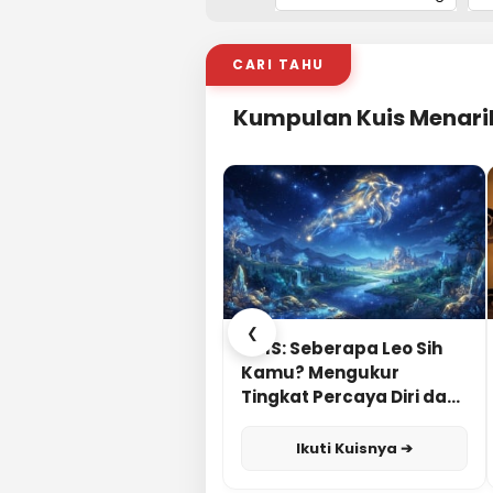
CARI TAHU
Kumpulan Kuis Menari
❮
KUIS: Seberapa Leo Sih
Kamu? Mengukur
Tingkat Percaya Diri dan
Karisma
Ikuti Kuisnya ➔