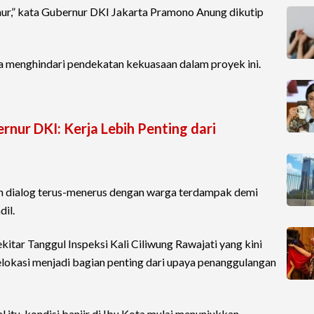
imur,” kata Gubernur DKI Jakarta Pramono Anung dikutip
menghindari pendekatan kekuasaan dalam proyek ini.
rnur DKI: Kerja Lebih Penting dari
an dialog terus-menerus dengan warga terdampak demi
il.
tar Tanggul Inspeksi Kali Ciliwung Rawajati yang kini
 relokasi menjadi bagian penting dari upaya penanggulangan
 itu, kondisi banjir di Ibu Kota mulai menunjukkan