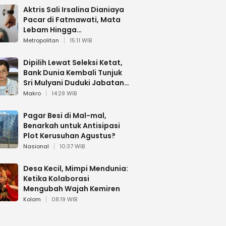
Aktris Sali Irsalina Dianiaya
Pacar di Fatmawati, Mata
Lebam Hingga
Diselamatkan Polantas
Metropolitan
15:11 WIB
Dipilih Lewat Seleksi Ketat,
Bank Dunia Kembali Tunjuk
Sri Mulyani Duduki Jabatan
Strategis
Makro
14:29 WIB
Pagar Besi di Mal-mal,
Benarkah untuk Antisipasi
Plot Kerusuhan Agustus?
Nasional
10:37 WIB
Desa Kecil, Mimpi Mendunia:
Ketika Kolaborasi
Mengubah Wajah Kemiren
Kolom
08:19 WIB