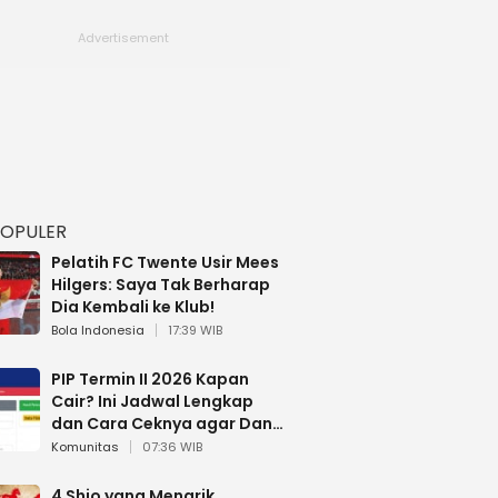
POPULER
Pelatih FC Twente Usir Mees
Hilgers: Saya Tak Berharap
Dia Kembali ke Klub!
Bola Indonesia
17:39 WIB
PIP Termin II 2026 Kapan
Cair? Ini Jadwal Lengkap
dan Cara Ceknya agar Dana
Tidak Hangus!
Komunitas
07:36 WIB
4 Shio yang Menarik