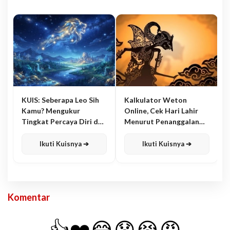
KUIS: Seberapa Leo Sih
Kalkulator Weton
Kamu? Mengukur
Online, Cek Hari Lahir
Tingkat Percaya Diri dan
Menurut Penanggalan
Karisma
Jawa
Ikuti Kuisnya ➔
Ikuti Kuisnya ➔
Komentar
👍
❤️
😂
😧
😭
😡