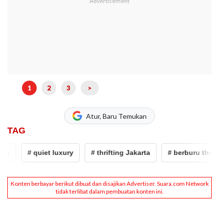
1
2
3
>
Atur, Baru Temukan
TAG
# quiet luxury
# thrifting Jakarta
# berburu thrift