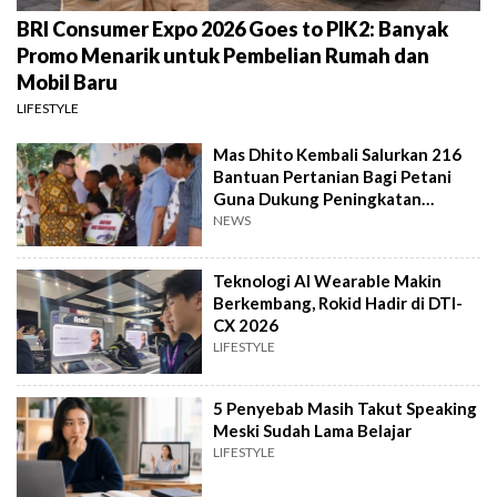
BRI Consumer Expo 2026 Goes to PIK2: Banyak
Promo Menarik untuk Pembelian Rumah dan
Mobil Baru
LIFESTYLE
Mas Dhito Kembali Salurkan 216
Bantuan Pertanian Bagi Petani
Guna Dukung Peningkatan
Produksi
NEWS
Teknologi AI Wearable Makin
Berkembang, Rokid Hadir di DTI-
CX 2026
LIFESTYLE
5 Penyebab Masih Takut Speaking
Meski Sudah Lama Belajar
LIFESTYLE