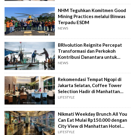
NHM Teguhkan Komitmen Good
Mining Practices melalui Binwas
Terpadu ESDM
NEWS
BRIvolution Reignite Percepat
Transformasi dan Perkokoh
Kontribusi Danantara untuk
Ekonomi Nasional
NEWS
Rekomendasi Tempat Ngopi di
Jakarta Selatan, Coffee Tower
Selection Hadir di Manhattan
Hotel Jakarta
LIFESTYLE
Nikmati Weekday Brunch All You
Can Eat Mulai Rp150.000 dengan
City View di Manhattan Hotel
Jakarta
LIFESTYLE