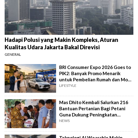
Hadapi Polusi yang Makin Kompleks, Aturan
Kualitas Udara Jakarta Bakal Direvisi
GENERAL
BRI Consumer Expo 2026 Goes to
PIK2: Banyak Promo Menarik
untuk Pembelian Rumah dan Mobil
Baru
LIFESTYLE
Mas Dhito Kembali Salurkan 216
Bantuan Pertanian Bagi Petani
Guna Dukung Peningkatan
Produksi
NEWS
Teknologi AI Wearable Makin