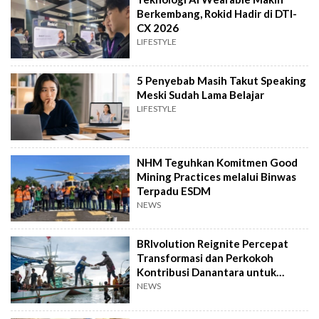
Berkembang, Rokid Hadir di DTI-
CX 2026
LIFESTYLE
5 Penyebab Masih Takut Speaking
Meski Sudah Lama Belajar
LIFESTYLE
NHM Teguhkan Komitmen Good
Mining Practices melalui Binwas
Terpadu ESDM
NEWS
BRIvolution Reignite Percepat
Transformasi dan Perkokoh
Kontribusi Danantara untuk
Ekonomi Nasional
NEWS