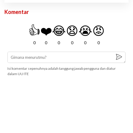
Komentar
👍
❤️
😂
😧
😭
😡
0
0
0
0
0
0
Isi komentar sepenuhnya adalah tanggung jawab pengguna dan diatur
dalam UU ITE