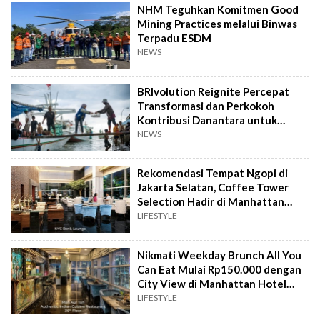
NHM Teguhkan Komitmen Good
Mining Practices melalui Binwas
Terpadu ESDM
NEWS
BRIvolution Reignite Percepat
Transformasi dan Perkokoh
Kontribusi Danantara untuk
Ekonomi Nasional
NEWS
Rekomendasi Tempat Ngopi di
Jakarta Selatan, Coffee Tower
Selection Hadir di Manhattan
Hotel Jakarta
LIFESTYLE
Nikmati Weekday Brunch All You
Can Eat Mulai Rp150.000 dengan
City View di Manhattan Hotel
Jakarta
LIFESTYLE