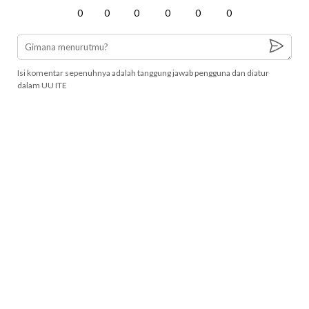
0
0
0
0
0
0
Isi komentar sepenuhnya adalah tanggung jawab pengguna dan diatur
dalam UU ITE