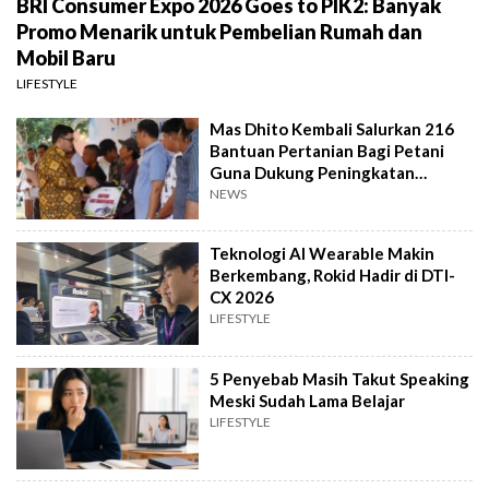
BRI Consumer Expo 2026 Goes to PIK2: Banyak
Promo Menarik untuk Pembelian Rumah dan
Mobil Baru
LIFESTYLE
Mas Dhito Kembali Salurkan 216
Bantuan Pertanian Bagi Petani
Guna Dukung Peningkatan
Produksi
NEWS
Teknologi AI Wearable Makin
Berkembang, Rokid Hadir di DTI-
CX 2026
LIFESTYLE
5 Penyebab Masih Takut Speaking
Meski Sudah Lama Belajar
LIFESTYLE