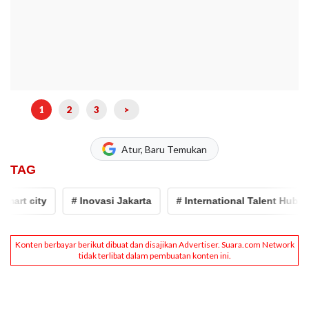
1
2
3
>
Atur, Baru Temukan
TAG
rt city
# Inovasi Jakarta
# International Talent Hub