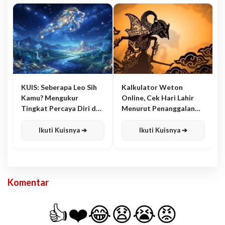
KUIS: Seberapa Leo Sih
Kalkulator Weton
Kamu? Mengukur
Online, Cek Hari Lahir
Tingkat Percaya Diri dan
Menurut Penanggalan
Karisma
Jawa
Ikuti Kuisnya ➔
Ikuti Kuisnya ➔
Komentar
👍
❤️
😂
😧
😭
😡