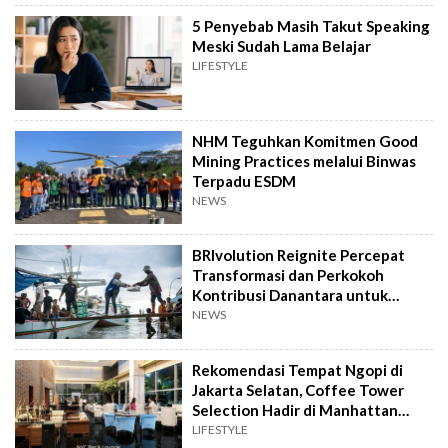
5 Penyebab Masih Takut Speaking
Meski Sudah Lama Belajar
LIFESTYLE
NHM Teguhkan Komitmen Good
Mining Practices melalui Binwas
Terpadu ESDM
NEWS
BRIvolution Reignite Percepat
Transformasi dan Perkokoh
Kontribusi Danantara untuk
Ekonomi Nasional
NEWS
Rekomendasi Tempat Ngopi di
Jakarta Selatan, Coffee Tower
Selection Hadir di Manhattan
Hotel Jakarta
LIFESTYLE