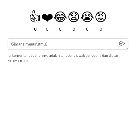
👍
❤️
😂
😧
😭
😡
0
0
0
0
0
0
Isi komentar sepenuhnya adalah tanggung jawab pengguna dan diatur
dalam UU ITE