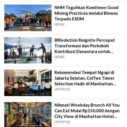
NHM Teguhkan Komitmen Good
Mining Practices melalui Binwas
Terpadu ESDM
NEWS
BRIvolution Reignite Percepat
Transformasi dan Perkokoh
Kontribusi Danantara untuk
Ekonomi Nasional
NEWS
Rekomendasi Tempat Ngopi di
Jakarta Selatan, Coffee Tower
Selection Hadir di Manhattan
Hotel Jakarta
LIFESTYLE
Nikmati Weekday Brunch All You
Can Eat Mulai Rp150.000 dengan
City View di Manhattan Hotel
Jakarta
LIFESTYLE