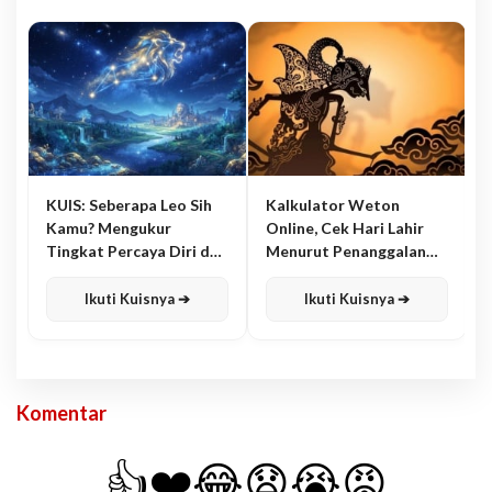
KUIS: Seberapa Leo Sih
Kalkulator Weton
Kamu? Mengukur
Online, Cek Hari Lahir
Tingkat Percaya Diri dan
Menurut Penanggalan
Karisma
Jawa
Ikuti Kuisnya ➔
Ikuti Kuisnya ➔
Komentar
👍
❤️
😂
😧
😭
😡