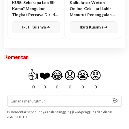
KUIS: Seberapa Leo Sih
Kalkulator Weton
Kamu? Mengukur
Online, Cek Hari Lahir
Tingkat Percaya Diri dan
Menurut Penanggalan
Karisma
Jawa
Ikuti Kuisnya ➔
Ikuti Kuisnya ➔
Komentar
👍
❤️
😂
😧
😭
😡
0
0
0
0
0
0
Isi komentar sepenuhnya adalah tanggung jawab pengguna dan diatur
dalam UU ITE