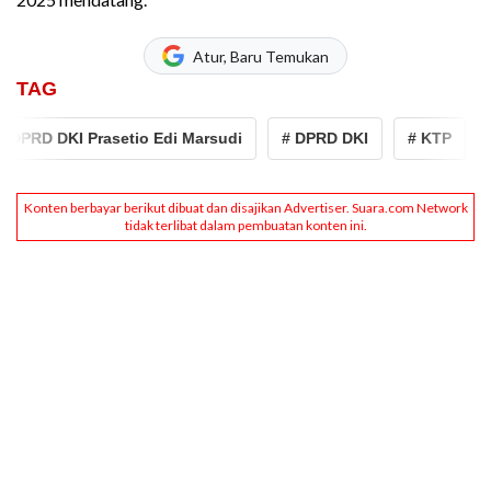
Atur, Baru Temukan
TAG
PRD DKI Prasetio Edi Marsudi
# DPRD DKI
# KTP
# p