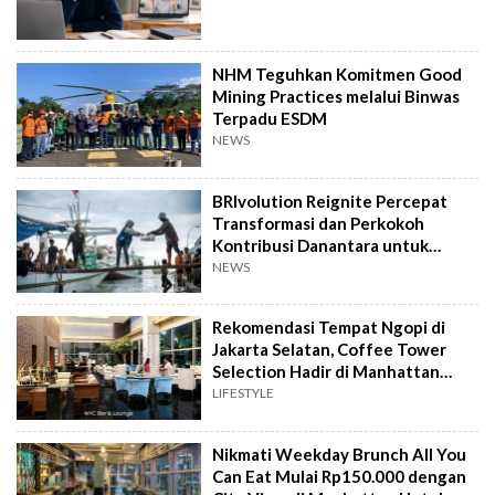
NHM Teguhkan Komitmen Good
Mining Practices melalui Binwas
Terpadu ESDM
NEWS
BRIvolution Reignite Percepat
Transformasi dan Perkokoh
Kontribusi Danantara untuk
Ekonomi Nasional
NEWS
Rekomendasi Tempat Ngopi di
Jakarta Selatan, Coffee Tower
Selection Hadir di Manhattan
Hotel Jakarta
LIFESTYLE
Nikmati Weekday Brunch All You
Can Eat Mulai Rp150.000 dengan