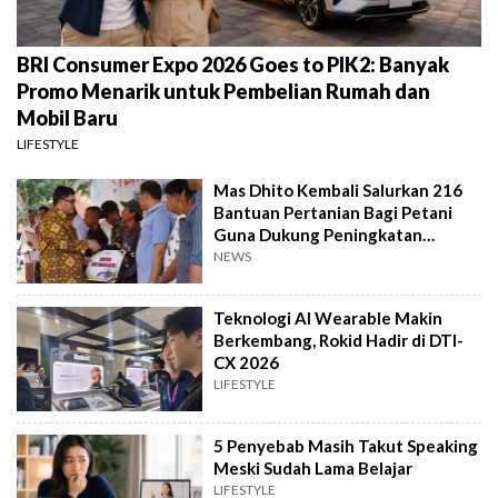
BRI Consumer Expo 2026 Goes to PIK2: Banyak
Promo Menarik untuk Pembelian Rumah dan
Mobil Baru
LIFESTYLE
Mas Dhito Kembali Salurkan 216
Bantuan Pertanian Bagi Petani
Guna Dukung Peningkatan
Produksi
NEWS
Teknologi AI Wearable Makin
Berkembang, Rokid Hadir di DTI-
CX 2026
LIFESTYLE
5 Penyebab Masih Takut Speaking
Meski Sudah Lama Belajar
LIFESTYLE