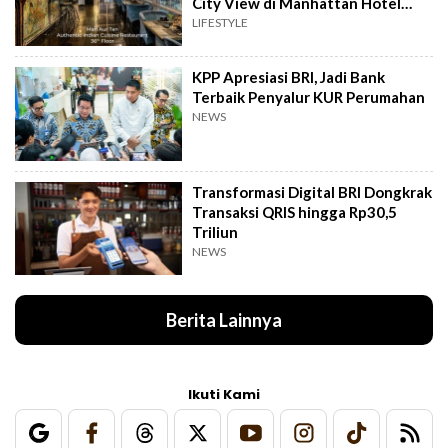
City View di Manhattan Hotel
Jakarta
LIFESTYLE
KPP Apresiasi BRI, Jadi Bank
Terbaik Penyalur KUR Perumahan
NEWS
Transformasi Digital BRI Dongkrak
Transaksi QRIS hingga Rp30,5
Triliun
NEWS
Berita Lainnya
Ikuti Kami