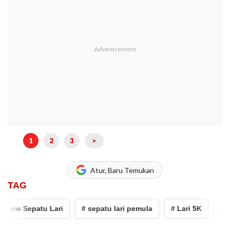
1
2
3
>
Atur, Baru Temukan
TAG
w Sepatu Lari
# sepatu lari pemula
# Lari 5K
# sepatu