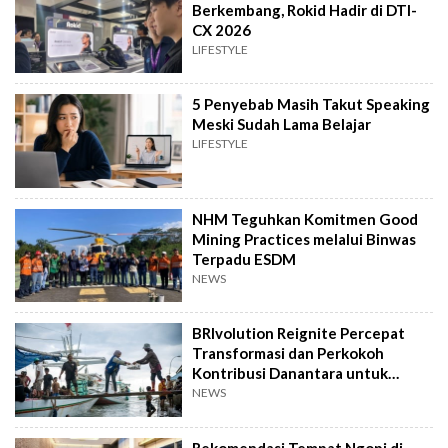
Berkembang, Rokid Hadir di DTI-
CX 2026
LIFESTYLE
5 Penyebab Masih Takut Speaking
Meski Sudah Lama Belajar
LIFESTYLE
NHM Teguhkan Komitmen Good
Mining Practices melalui Binwas
Terpadu ESDM
NEWS
BRIvolution Reignite Percepat
Transformasi dan Perkokoh
Kontribusi Danantara untuk
Ekonomi Nasional
NEWS
Rekomendasi Tempat Ngopi di