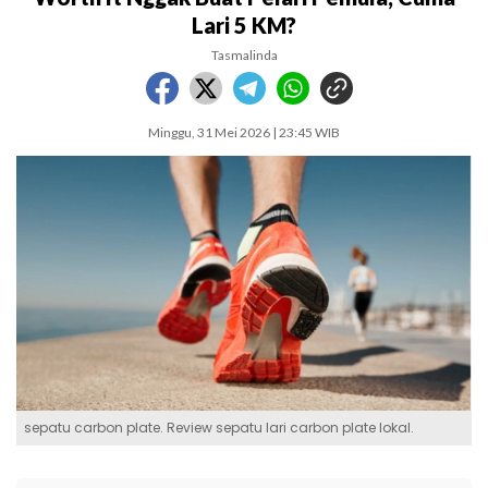
Lari 5 KM?
Tasmalinda
Minggu, 31 Mei 2026 | 23:45 WIB
sepatu carbon plate. Review sepatu lari carbon plate lokal.