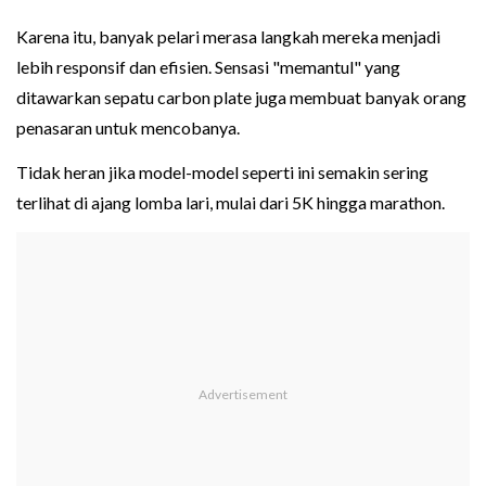
Karena itu, banyak pelari merasa langkah mereka menjadi
lebih responsif dan efisien. Sensasi "memantul" yang
ditawarkan sepatu carbon plate juga membuat banyak orang
penasaran untuk mencobanya.
Tidak heran jika model-model seperti ini semakin sering
terlihat di ajang lomba lari, mulai dari 5K hingga marathon.