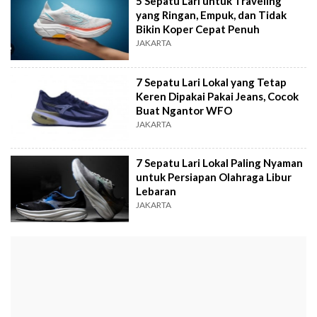
5 Sepatu Lari untuk Traveling
yang Ringan, Empuk, dan Tidak
Bikin Koper Cepat Penuh
JAKARTA
7 Sepatu Lari Lokal yang Tetap
Keren Dipakai Pakai Jeans, Cocok
Buat Ngantor WFO
JAKARTA
7 Sepatu Lari Lokal Paling Nyaman
untuk Persiapan Olahraga Libur
Lebaran
JAKARTA