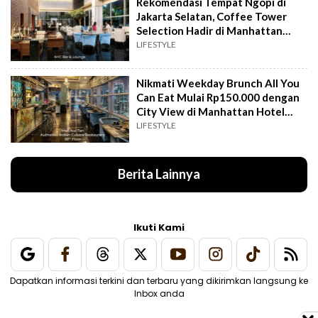
Rekomendasi Tempat Ngopi di
Jakarta Selatan, Coffee Tower
Selection Hadir di Manhattan
Hotel Jakarta
LIFESTYLE
Nikmati Weekday Brunch All You
Can Eat Mulai Rp150.000 dengan
City View di Manhattan Hotel
Jakarta
LIFESTYLE
Berita Lainnya
Ikuti Kami
Dapatkan informasi terkini dan terbaru yang dikirimkan langsung ke
Inbox anda