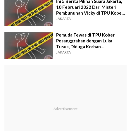
Ini 5 Berita Pilihan Suara Jakarta,
10 Februari 2022 Dari Misteri
Pembunuhan Vicky di TPU Kober
Hingga Guru Ngaji Cabul
JAKARTA
Pemuda Tewas di TPU Kober
Pesanggrahan dengan Luka
Tusuk, Diduga Korban
Pembunuhan
JAKARTA