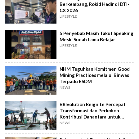
Berkembang, Rokid Hadir di DTI-
CX 2026
LIFESTYLE
5 Penyebab Masih Takut Speaking
Meski Sudah Lama Belajar
LIFESTYLE
NHM Teguhkan Komitmen Good
Mining Practices melalui Binwas
Terpadu ESDM
NEWS
BRIvolution Reignite Percepat
Transformasi dan Perkokoh
Kontribusi Danantara untuk
Ekonomi Nasional
NEWS