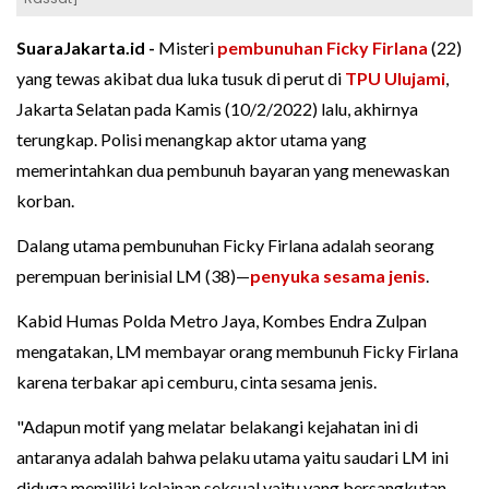
SuaraJakarta.id -
Misteri
pembunuhan
Ficky Firlana
(22)
yang tewas akibat dua luka tusuk di perut di
TPU Ulujami
,
Jakarta Selatan pada Kamis (10/2/2022) lalu, akhirnya
terungkap. Polisi menangkap aktor utama yang
memerintahkan dua pembunuh bayaran yang menewaskan
korban.
Dalang utama pembunuhan Ficky Firlana adalah seorang
perempuan berinisial LM (38)—
penyuka sesama jenis
.
Kabid Humas Polda Metro Jaya, Kombes Endra Zulpan
mengatakan, LM membayar orang membunuh Ficky Firlana
karena terbakar api cemburu, cinta sesama jenis.
"Adapun motif yang melatar belakangi kejahatan ini di
antaranya adalah bahwa pelaku utama yaitu saudari LM ini
diduga memiliki kelainan seksual yaitu yang bersangkutan