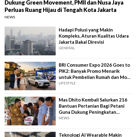
Dukung Green Movement, PMII dan Nusa Jaya
Perluas Ruang Hijau di Tengah Kota Jakarta
NEWS
Hadapi Polusi yang Makin
Kompleks, Aturan Kualitas Udara
Jakarta Bakal Direvisi
GENERAL
BRI Consumer Expo 2026 Goes to
PIK2: Banyak Promo Menarik
untuk Pembelian Rumah dan Mobil
Baru
LIFESTYLE
Mas Dhito Kembali Salurkan 216
Bantuan Pertanian Bagi Petani
Guna Dukung Peningkatan
Produksi
NEWS
Teknologi AI Wearable Makin