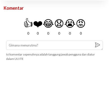
Komentar
👍
❤️
😂
😧
😭
😡
0
0
0
0
0
0
Isi komentar sepenuhnya adalah tanggung jawab pengguna dan diatur
dalam UU ITE