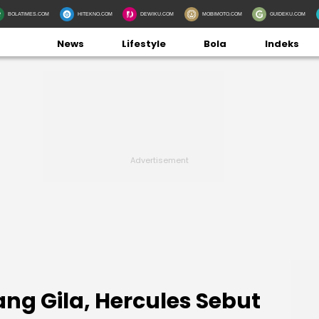
BOLATIMES.COM
HITEKNO.COM
DEWIKU.COM
MOBIMOTO.COM
GUIDEKU.COM
News
Lifestyle
Bola
Indeks
ng Gila, Hercules Sebut