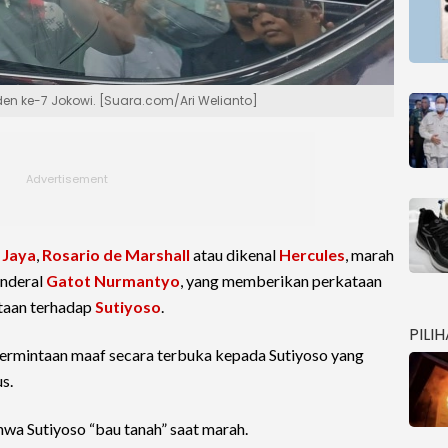
den ke-7 Jokowi. [Suara.com/Ari Welianto]
 Jaya
,
Rosario de Marshall
atau dikenal
Hercules
, marah
enderal
Gatot Nurmantyo
, yang memberikan perkataan
taan terhadap
Sutiyoso
.
PILI
permintaan maaf secara terbuka kepada Sutiyoso yang
s.
a Sutiyoso “bau tanah” saat marah.