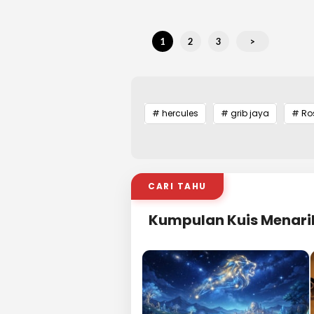
1
2
3
>
# hercules
# grib jaya
# Ro
CARI TAHU
Kumpulan Kuis Menari