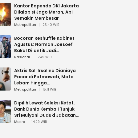
Kantor Bapenda DKI Jakarta
Dilalap si Jago Merah, Api
Semakin Membesar
Metropolitan
23:40 WIB
Bocoran Reshuffle Kabinet
Agustus: Norman Joesoef
Bakal Dilantik Jadi
Wamenhan RI
Nasional
17:49 WIB
Aktris Sali Irsalina Dianiaya
Pacar di Fatmawati, Mata
Lebam Hingga
Diselamatkan Polantas
Metropolitan
15:11 WIB
Dipilih Lewat Seleksi Ketat,
Bank Dunia Kembali Tunjuk
Sri Mulyani Duduki Jabatan
Strategis
Makro
14:29 WIB