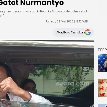
 Gatot Nurmantyo
g mengecamnya soal kritikan ke Sutiyoso. Hercules sebut
n".
Jum'at, 02 Mei 2025 | 13:12 WIB
Atur, Baru Temukan
TER