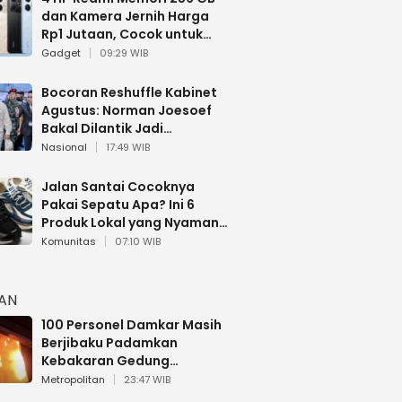
dan Kamera Jernih Harga
Rp1 Jutaan, Cocok untuk
Multitasking
Gadget
09:29 WIB
Bocoran Reshuffle Kabinet
Agustus: Norman Joesoef
Bakal Dilantik Jadi
Wamenhan RI
Nasional
17:49 WIB
Jalan Santai Cocoknya
Pakai Sepatu Apa? Ini 6
Produk Lokal yang Nyaman
Buat 17 Agustusan
Komunitas
07:10 WIB
HAN
100 Personel Damkar Masih
Berjibaku Padamkan
Kebakaran Gedung
Bapenda DKI
Metropolitan
23:47 WIB