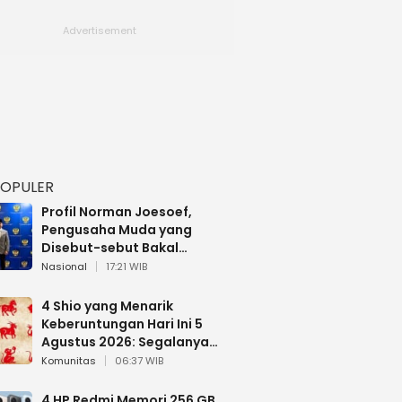
POPULER
Profil Norman Joesoef,
Pengusaha Muda yang
Disebut-sebut Bakal
Dilantik Jadi Wamenhan RI
Nasional
17:21 WIB
4 Shio yang Menarik
Keberuntungan Hari Ini 5
Agustus 2026: Segalanya
Berjalan Lancar
Komunitas
06:37 WIB
4 HP Redmi Memori 256 GB