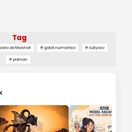
Tag
sario de Marshall
# gatot nurmantyo
# sutiyoso
# preman
k